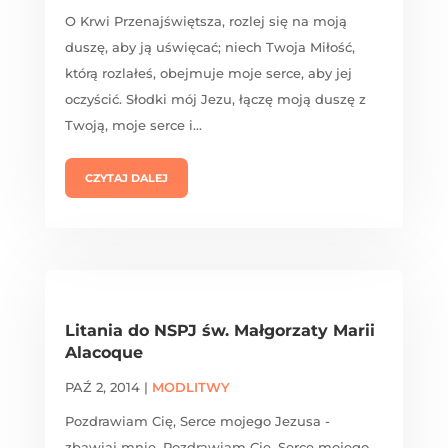
O Krwi Przenajświętsza, rozlej się na moją
duszę, aby ją uświęcać; niech Twoja Miłość,
którą rozlałeś, obejmuje moje serce, aby jej
oczyścić. Słodki mój Jezu, łączę moją duszę z
Twoją, moje serce i...
CZYTAJ DALEJ
Litania do NSPJ św. Małgorzaty Marii
Alacoque
PAŹ 2, 2014
|
MODLITWY
Pozdrawiam Cię, Serce mojego Jezusa -
zbawiaj mnie. Pozdrawiam Cię, Serce mojego