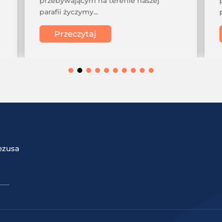
przebywającym na terenie naszej
parafii życzymy...
Przeczytaj
ezusa