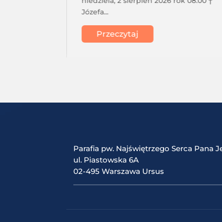
acji
niedziela, 2 sierpień 2026 rok 08.00 †
Józefa...
Przeczytaj
Parafia pw. Najświętrzego Serca Pana J
ul. Piastowska 6A
02-495 Warszawa Ursus