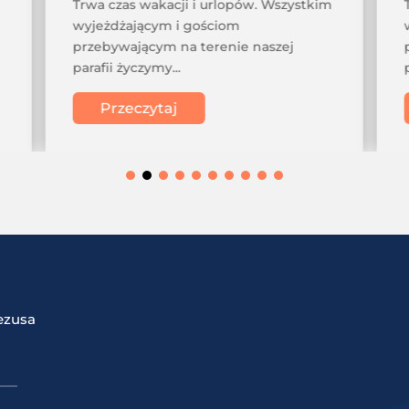
Trwa czas wakacji i urlopów. Wszystkim
wyjeżdżającym i gościom
przebywającym na terenie naszej
parafii życzymy...
Przeczytaj
ezusa