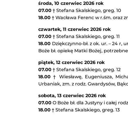
środa, 10
czerwiec 2026 rok
07.00
† Stefana Skalskiego, greg. 10
18.00
† Wacława Ferenc w r.śm. oraz zm
czwartek, 11
czerwiec 2026 rok
07.00
† Stefana Skalskiego, greg. 11
18.00
Dziękczynno-bł. z ok. ur. – 24 r, u
Boże bł. opiekę Matki Bożej, potrzebne 
piątek, 12 czerwiec 2026 rok
07.00
† Stefana Skalskiego, greg. 12
18.00
† Wiesławę, Eugeniusza, Micha
Urbaniak, zm. z rodz. Gwardysów, Bąk
sobota, 13 czerwiec 2026 rok
07.00
O Boże bł. dla Justyny i całej rod
18.00
† Stefana Skalskiego, greg. 13