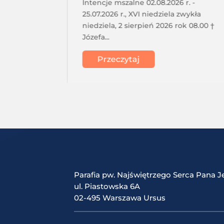
tkanie
Intencje mszalne 02.08.2026 r. -
a o 17.30
25.07.2026 r., XVI niedziela zwykła
acji
niedziela, 2 sierpień 2026 rok 08.00 †
Józefa...
Przeczytaj
Parafia pw. Najświętrzego Serca Pana J
ul. Piastowska 6A
02-495 Warszawa Ursus