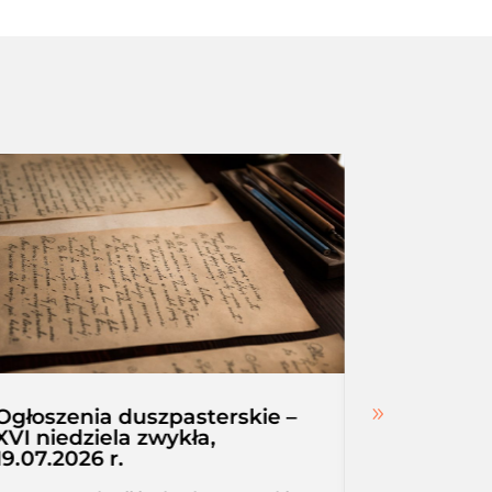
Ogłoszenia duszpasterskie –
Intencje
XVI niedziela zwykła,
r. – 25.07
19.07.2026 r.
niedziela