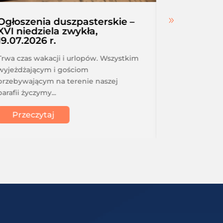
Ogłoszenia duszpasterskie –
Intencje
XVI niedziela zwykła,
r. – 25.07
19.07.2026 r.
niedziela
Trwa czas wakacji i urlopów. Wszystkim
Intencje msza
wyjeżdżającym i gościom
25.07.2026 r.
przebywającym na terenie naszej
niedziela, 19
parafii życzymy...
Stefana...
Przeczytaj
Przeczy