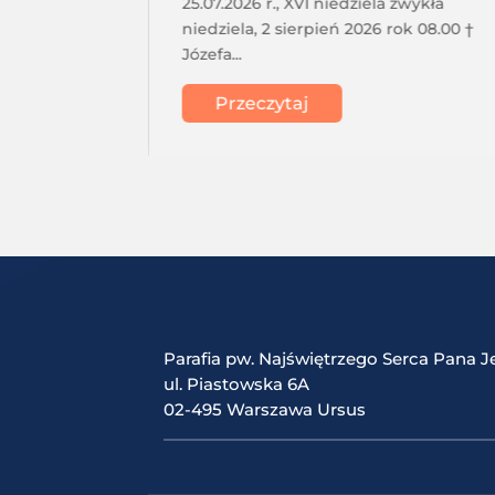
a o 17.30
25.07.2026 r., XVI niedziela zwykła
acji
niedziela, 2 sierpień 2026 rok 08.00 †
Józefa...
Przeczytaj
Parafia pw. Najświętrzego Serca Pana J
ul. Piastowska 6A
02-495 Warszawa Ursus