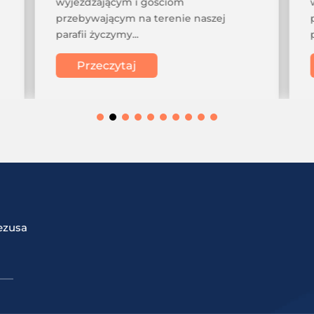
wyjeżdżającym i gościom
przebywającym na terenie naszej
parafii życzymy...
Przeczytaj
ezusa