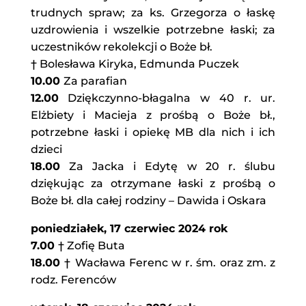
trudnych spraw; za ks. Grzegorza o łaskę
uzdrowienia i wszelkie potrzebne łaski; za
uczestników rekolekcji o Boże bł.
† Bolesława Kiryka, Edmunda Puczek
10.00
Za parafian
12.00
Dziękczynno-błagalna w 40 r. ur.
Elżbiety i Macieja z prośbą o Boże bł.,
potrzebne łaski i opiekę MB dla nich i ich
dzieci
18.00
Za Jacka i Edytę w 20 r. ślubu
dziękując za otrzymane łaski z prośbą o
Boże bł. dla całej rodziny – Dawida i Oskara
poniedziałek, 17 czerwiec 2024 rok
7.00
† Zofię Buta
18.00
† Wacława Ferenc w r. śm. oraz zm. z
rodz. Ferenców