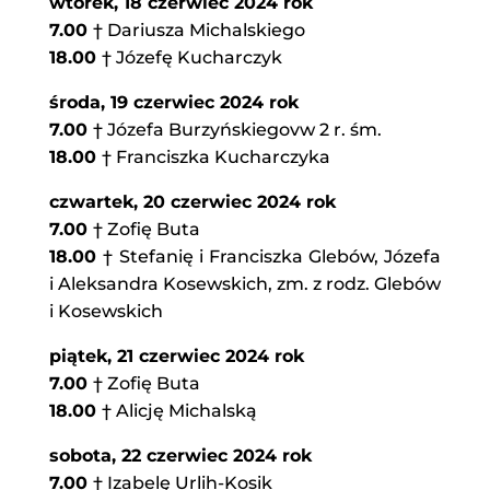
wtorek, 18 czerwiec 2024 rok
7.00
† Dariusza Michalskiego
18.00
† Józefę Kucharczyk
środa,
19 czerwiec 2024 rok
7.00
† Józefa Burzyńskiegovw 2 r. śm.
18.00
† Franciszka Kucharczyka
czwartek, 20 czerwiec 2024 rok
7.00
† Zofię Buta
18.00
† Stefanię i Franciszka Glebów, Józefa
i Aleksandra Kosewskich, zm. z rodz. Glebów
i Kosewskich
piątek, 21 czerwiec 2024 rok
7.00
† Zofię Buta
18.00
† Alicję Michalską
sobota, 22 czerwiec 2024 rok
7.00
† Izabelę Urlih-Kosik