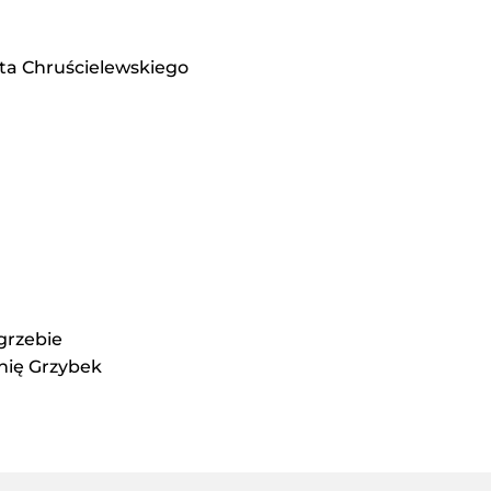
ta Chruścielewskiego
grzebie
nię Grzybek