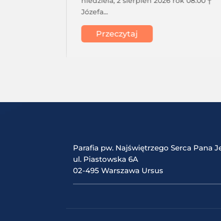
acji
niedziela, 2 sierpień 2026 rok 08.00 †
Józefa...
Przeczytaj
Parafia pw. Najświętrzego Serca Pana J
ul. Piastowska 6A
02-495 Warszawa Ursus