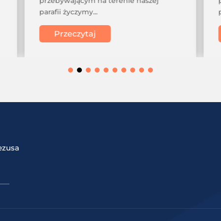
przebywającym na terenie naszej
parafii życzymy...
Przeczytaj
ezusa