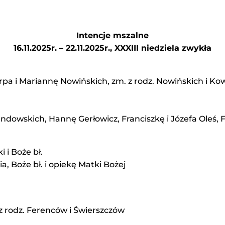
Intencje mszalne
16.11.2025r. – 22.11.2025r., XXXIII niedziela zwykła
arpa i Mariannę Nowińskich, zm. z rodz. Nowińskich i K
owskich, Hannę Gerłowicz, Franciszkę i Józefa Oleś, F
 i Boże bł.
a, Boże bł. i opiekę Matki Bożej
 z rodz. Ferenców i Świerszczów