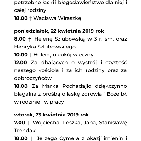
potrzebne łaski i błogosławieństwo dla niej i
całej rodziny
18.00
† Wacława Wiraszkę
poniedziałek, 22 kwietnia 2019 rok
8.00
† Helenę Szlubowską w 3 r. śm. oraz
Henryka Szlubowskiego
10.00
† Helenę o pokój wieczny
12.00
Za dbających o wystrój i czystość
naszego kościoła i za ich rodziny oraz za
dobroczyńców
18.00
Za Marka Pochadajło dziękczynno
błagalna z prośbą o łaskę zdrowia i Boże bł.
w rodzinie i w pracy
wtorek, 23 kwietnia 2019 rok
7.00
† Wojciecha, Leszka, Jana, Stanisławę
Trendak
18.00
† Jerzego Cymera z okazji imienin i