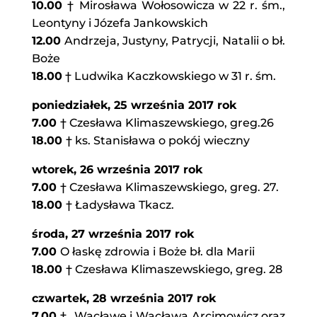
10.00
† Mirosława Wołosowicza w 22 r. śm.,
Leontyny i Józefa Jankowskich
12.00
Andrzeja, Justyny, Patrycji, Natalii o bł.
Boże
18.00
† Ludwika Kaczkowskiego w 31 r. śm.
poniedziałek, 25
września 2017 rok
7.00
† Czesława Klimaszewskiego, greg.26
18.00
† ks. Stanisława o pokój wieczny
wtorek, 26 września 2017 rok
7.00
† Czesława Klimaszewskiego, greg. 27.
18.00
† Ładysława Tkacz.
środa, 27 września 2017 rok
7.00
O łaskę zdrowia i Boże bł. dla Marii
18.00
† Czesława Klimaszewskiego, greg. 28
czwartek, 28 września 2017 rok
7.00
† Wacławę i Wacława Arcimowicz oraz