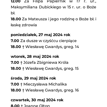
12.00
Za Filipa Papiernik w 17 r. ur.,
Maksymiliana Dubickiego w 15 r. ur. o Boże
bł.
18.00
Za Mateusza i jego rodzinę o Boże bł. i
łaskę zdrowia
poniedziałek, 27 maj 2024 rok
7.00
Za dusze w czyśćcu cierpiące
18.00
† Wiesławę Gwardys, greg. 14
wtorek, 28 maj 2024 rok
7.00
† Józefa Zbigniewa Króla
18.00
† Wiesławę Gwardys, greg. 15
środa,
29 maj 2024 rok
7.00
† Mieczysława Michalika
18.00
† Wiesławę Gwardys, greg. 16
czwartek, 30 maj 2024 rok
8.00
† Joannę Olton