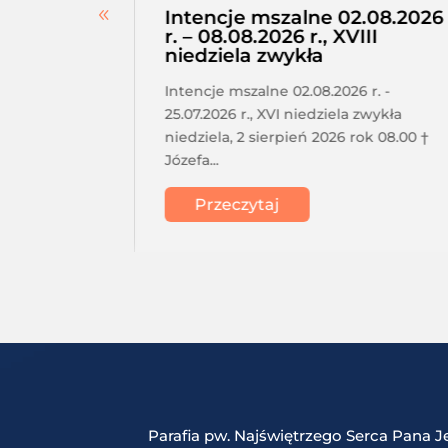
erskie –
Intencje mszalne 02.08.2026
a,
r. – 08.08.2026 r., XVIII
niedziela zwykła
tkanie
Intencje mszalne 02.08.2026 r. -
a o 17.30
25.07.2026 r., XVI niedziela zwykła
acji
niedziela, 2 sierpień 2026 rok 08.00 †
Józefa...
Przeczytaj
Parafia pw. Najświętrzego Serca Pana J