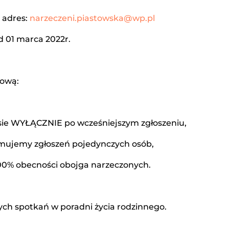
a adres:
narzeczeni.piastowska@wp.pl
d 01 marca 2022r.
tową:
sie WYŁĄCZNIE po wcześniejszym zgłoszeniu,
jmujemy zgłoszeń pojedynczych osób,
100% obecności obojga narzeczonych.
ych spotkań w poradni życia rodzinnego.