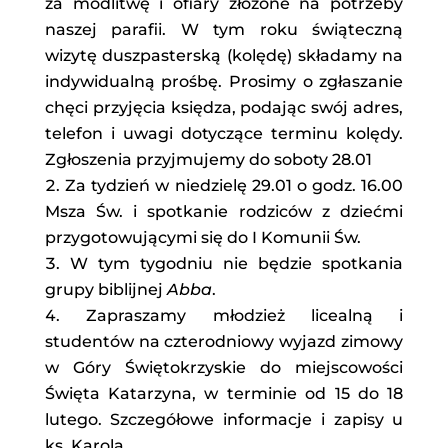
za modlitwę i ofiary złożone na potrzeby
naszej parafii. W tym roku świąteczną
wizytę duszpasterską (kolędę) składamy na
indywidualną prośbę. Prosimy o zgłaszanie
chęci przyjęcia księdza, podając swój adres,
telefon i uwagi dotyczące terminu kolędy.
Zgłoszenia przyjmujemy do soboty 28.01
Za tydzień w niedzielę 29.01 o godz. 16.00
Msza Św. i spotkanie rodziców z dziećmi
przygotowującymi się do I Komunii Św.
W tym tygodniu nie będzie spotkania
grupy biblijnej
Abba
.
Zapraszamy młodzież licealną i
studentów na czterodniowy wyjazd zimowy
w Góry Świętokrzyskie do miejscowości
Święta Katarzyna, w terminie od 15 do 18
lutego. Szczegółowe informacje i zapisy u
ks. Karola.