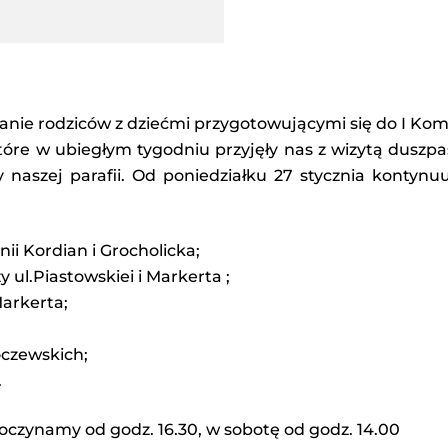
tkanie rodziców z dziećmi przygotowującymi się do I Kom
óre w ubiegłym tygodniu przyjęły nas z wizytą duszp
y naszej parafii. Od poniedziałku 27 stycznia konty
nii Kordian i Grocholicka;
y ul.Piastowskiei i Markerta ;
Markerta;
łoczewskich;
.
oczynamy od godz. 16.30, w sobotę od godz. 14.00