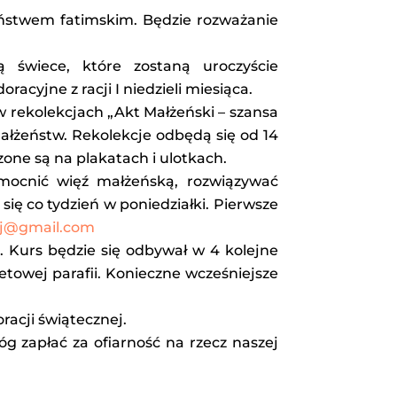
eństwem fatimskim. Będzie rozważanie
 świece, które zostaną uroczyście
racyjne z racji I niedzieli miesiąca.
w rekolekcjach „Akt Małżeński – szansa
ałżeństw. Rekolekcje odbędą się od 14
zone są na plakatach i ulotkach.
ocnić więź małżeńską, rozwiązywać
ię co tydzień w poniedziałki. Pierwsze
pj@gmail.com
 Kurs będzie się odbywał w 4 kolejne
etowej parafii. Konieczne wcześniejsze
acji świątecznej.
g zapłać za ofiarność na rzecz naszej