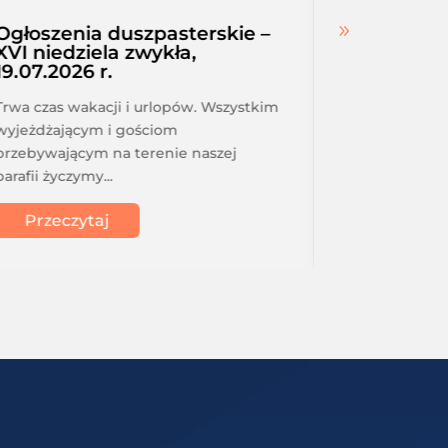
Ogłoszenia duszpasterskie –
Intencje
XVI niedziela zwykła,
r. – 25.07
19.07.2026 r.
niedziela
Trwa czas wakacji i urlopów. Wszystkim
Intencje msza
wyjeżdżającym i gościom
25.07.2026 r.
przebywającym na terenie naszej
niedziela, 19
parafii życzymy...
Stefana...
Przeczytaj
Przeczy