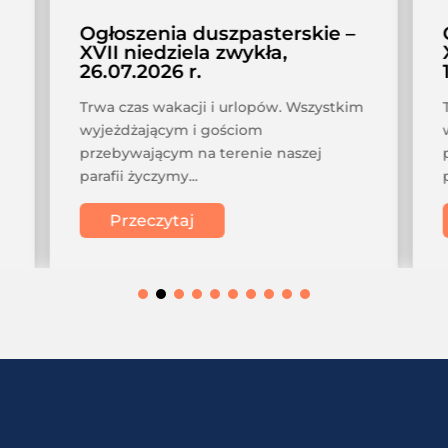
Ogłoszenia duszpasterskie –
XVII niedziela zwykła,
26.07.2026 r.
Trwa czas wakacji i urlopów. Wszystkim
wyjeżdżającym i gościom
przebywającym na terenie naszej
parafii życzymy...
Przeczytaj