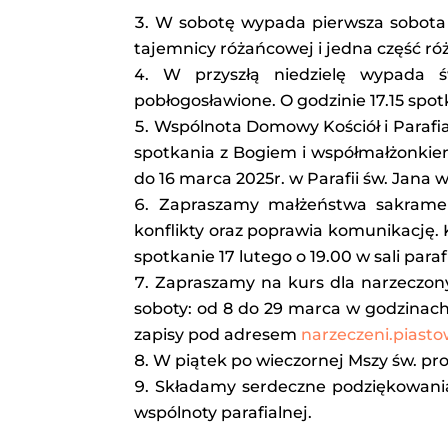
W sobotę wypada pierwsza sobota 
tajemnicy różańcowej i jedna część ró
W przyszłą niedzielę wypada ś
pobłogosławione. O godzinie 17.15 spo
Wspólnota Domowy Kościół i Parafia
spotkania z Bogiem i współmałżonkiem
do 16 marca 2025r. w Parafii św. Jana 
Zapraszamy małżeństwa sakramen
konflikty oraz poprawia komunikację. 
spotkanie 17 lutego o 19.00 w sali paraf
Zapraszamy na kurs dla narzeczon
soboty: od 8 do 29 marca w godzinach 
zapisy pod adresem
narzeczeni.pias
W piątek po wieczornej Mszy św. pr
Składamy serdeczne podziękowania d
wspólnoty parafialnej.