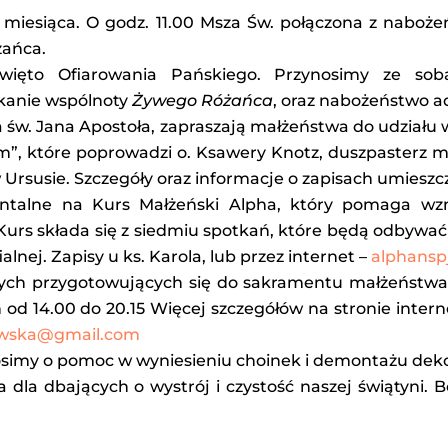
miesiąca. O godz. 11.00 Msza Św. połączona z naboż
żańca.
więto Ofiarowania Pańskiego. Przynosimy ze sobą
tkanie wspólnoty
Żywego Różańca
, oraz nabożeństwo ado
 św. Jana Apostoła, zapraszają małżeństwa do udziału 
”, które poprowadzi o. Ksawery Knotz, duszpasterz m
w Ursusie. Szczegóły oraz informacje o zapisach umieszc
talne na Kurs Małżeński Alpha, który pomaga wzm
Kurs składa się z siedmiu spotkań, które będą odbywać s
ialnej. Zapisy u ks. Karola, lub przez internet –
alphans
ych przygotowujących się do sakramentu małżeństwa.
od 14.00 do 20.15 Więcej szczegółów na stronie intern
towska@gmail.com
osimy o pomoc w wyniesieniu choinek i demontażu dekor
la dbających o wystrój i czystość naszej świątyni. Bó