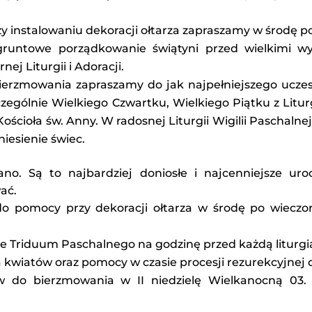
 instalowaniu dekoracji ołtarza zapraszamy w środę po
t gruntowe porządkowanie świątyni przed wielkimi 
ej Liturgii i Adoracji.
ierzmowania zapraszamy do jak najpełniejszego uczest
zególnie Wielkiego Czwartku, Wielkiego Piątku z Litur
ościoła św. Anny. W radosnej Liturgii Wigilii Paschalne
iesienie świec.
ano. Są to najbardziej doniosłe i najcenniejsze uro
ać.
do pomocy przy dekoracji ołtarza w środę po wieczo
asie Triduum Paschalnego na godzinę przed każdą liturgią
 kwiatów oraz pomocy w czasie procesji rezurekcyjnej 
ów do bierzmowania w II niedzielę Wielkanocną 03.