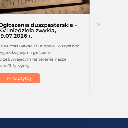
Ogłoszenia duszpasterskie –
Intencje
XVI niedziela zwykła,
r. – 25.07
19.07.2026 r.
niedziela
Trwa czas wakacji i urlopów. Wszystkim
Intencje msza
wyjeżdżającym i gościom
25.07.2026 r.
przebywającym na terenie naszej
niedziela, 19
parafii życzymy...
Stefana...
Przeczytaj
Przeczy