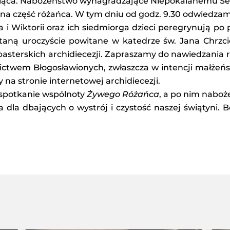
siąca. Nabożeństwo wynagradzające Niepokalanemu Serc
dna część różańca. W tym dniu od godz. 9.30 odwiedza
a i Wiktorii oraz ich siedmiorga dzieci peregrynują po
staną uroczyście powitane w katedrze św. Jana Chrzci
zpasterskich archidiecezji. Zapraszamy do nawiedzania
ctwem Błogosławionych, zwłaszcza w intencji małżeństw
na stronie internetowej archidiecezji.
5 spotkanie wspólnoty
Żywego Różańca
, a po nim nabo
la dbających o wystrój i czystość naszej świątyni. Bó