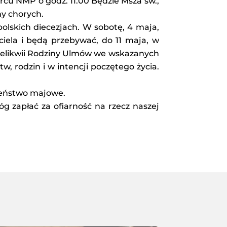
u NMP o godz. 11.00 Będzie Msza św.,
my chorych.
 polskich diecezjach. W sobotę, 4 maja,
ciela i będą przebywać, do 11 maja, w
 relikwii Rodziny Ulmów we wskazanych
, rodzin i w intencji poczętego życia.
żeństwo majowe.
g zapłać za ofiarność na rzecz naszej