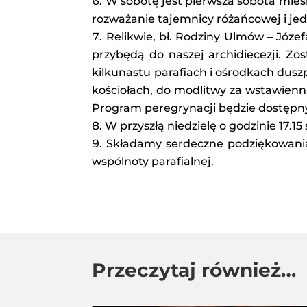
W sobotę jest pierwsza sobota mie
rozważanie tajemnicy różańcowej i je
Relikwie, bł. Rodziny Ulmów – Józef
przybędą do naszej archidiecezji. Zo
kilkunastu parafiach i ośrodkach dus
kościołach, do modlitwy za wstawienni
Program peregrynacji będzie dostępny 
W przyszłą niedzielę o godzinie 17.1
Składamy serdeczne podziękowania d
wspólnoty parafialnej.
Przeczytaj również…