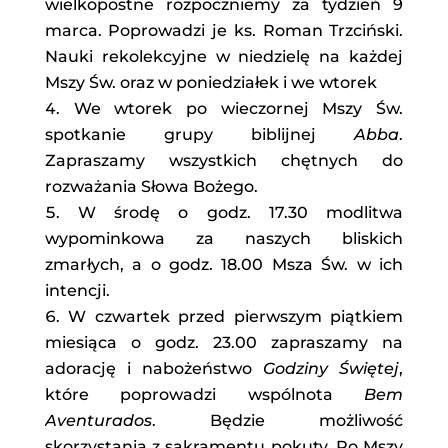
wielkopostne rozpoczniemy za tydzień 9
marca. Poprowadzi je ks. Roman Trzciński.
Nauki rekolekcyjne w niedzielę na każdej
Mszy Św. oraz w poniedziałek i we wtorek
We wtorek po wieczornej Mszy Św.
spotkanie grupy biblijnej
Abba
.
Zapraszamy wszystkich chętnych do
rozważania Słowa Bożego.
W środę o godz. 17.30 modlitwa
wypominkowa za naszych bliskich
zmarłych, a o godz. 18.00 Msza Św. w ich
intencji.
W czwartek przed pierwszym piątkiem
miesiąca o godz. 23.00 zapraszamy na
adorację i nabożeństwo
Godziny Świętej
,
które poprowadzi wspólnota
Bem
Aventurados
. Będzie możliwość
skorzystania z sakramentu pokuty. Po Mszy