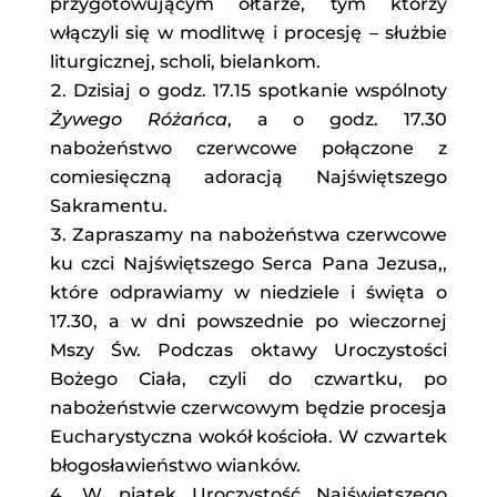
przygotowującym ołtarze, tym którzy
włączyli się w modlitwę i procesję – służbie
liturgicznej, scholi, bielankom.
Dzisiaj o godz. 17.15 spotkanie wspólnoty
Żywego Różańca
, a o godz. 17.30
nabożeństwo czerwcowe połączone z
comiesięczną adoracją Najświętszego
Sakramentu.
Zapraszamy na nabożeństwa czerwcowe
ku czci Najświętszego Serca Pana Jezusa,,
które odprawiamy w niedziele i święta o
17.30, a w dni powszednie po wieczornej
Mszy Św. Podczas oktawy Uroczystości
Bożego Ciała, czyli do czwartku, po
nabożeństwie czerwcowym będzie procesja
Eucharystyczna wokół kościoła. W czwartek
błogosławieństwo wianków.
W piątek Uroczystość Najświętszego